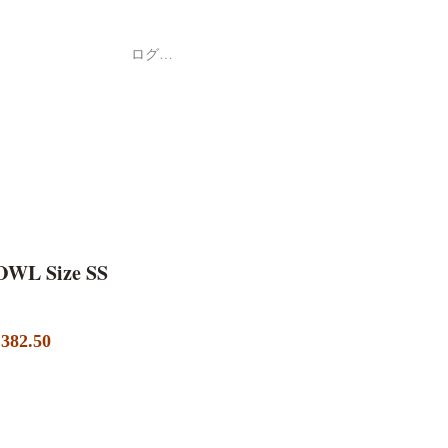
ログイン
Shop
ค้า
WL Size SS
セ
382.50
ー
ル
価
格