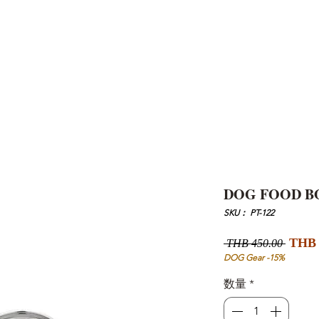
AND
SNOW PEAK
DoD
BAREBONES
CAMP Blog
HOTEL
ค้นหาสิน
DOG FOOD BO
SKU： PT-122
通
THB 
 THB 450.00 
常
DOG Gear -15%
価
数量
*
格