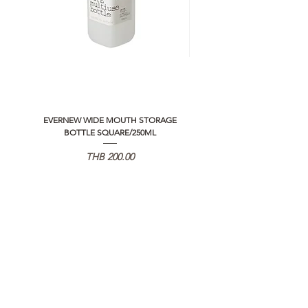
EVERNEW WIDE MOUTH STORAGE
5050 WORKSHOP SILICON C
BOTTLE SQUARE/250ML
REMOTE CONTROLLER 2.0
価格
THB 200.00