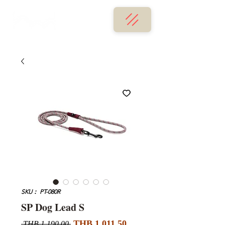
SKU： PT-080R
SP Dog Lead S
セ
通
THB 1,011.50
 THB 1,190.00 