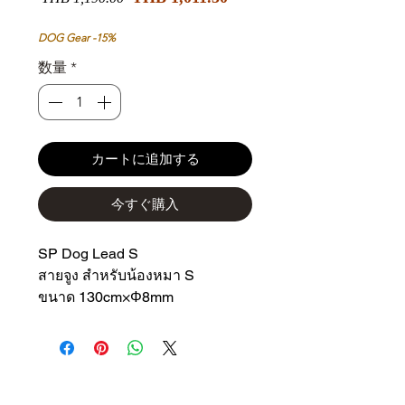
ー
常
ル
価
DOG Gear -15%
価
格
数量
*
格
カートに追加する
今すぐ購入
SP Dog Lead S
สายจูง สำหรับน้องหมา S
ขนาด 130cm×Φ8mm