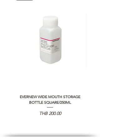
EVERNEW WIDE MOUTH STORAGE
5050 WORKSHOP SILICON C
BOTTLE SQUARE/250ML
REMOTE CONTROLLER 2.0
価格
THB 200.00