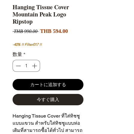
Hanging Tissue Cover
Mountain Peak Logo
Ripstop
セ
通
THB 594.00
 THB 990.00 
ー
常
ル
価
-40% !! Filter017 !!
価
格
数量
*
格
カートに追加する
今すぐ購入
Hanging Tissue Cover ที่ใส่ทิชชู
แบบแขวน สำหรับใส่ทิชชูแบบห่อ
เติมที่สามารถซื้อได้ทั่วไป สามารถ