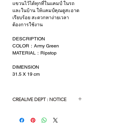
แขวนไว้ได้ทุกที่ในแคมป์ ในรถ
และในบ้าน ให้แคมป์คุณดูสะอาด
เรียบร้อย สะดวกหาง่ายเวลา
ต้องการใช้งาน
DESCRIPTION
COLOR：Army Green
MATERIAL：Ripstop
DIMENSION
31.5 X 19 cm
CREALIVE DEPT : NOTICE
The item was handmade. The
dimension might be different
because of the thermal expansion
and contraction when it used