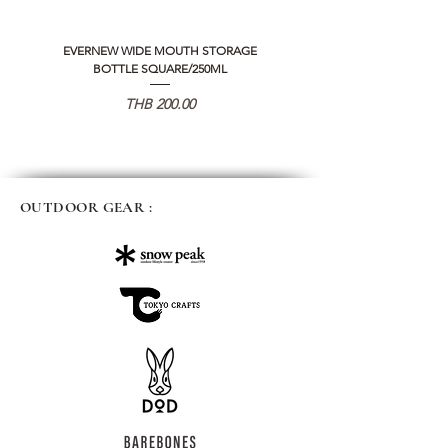
EVERNEW WIDE MOUTH STORAGE
5050 WORKSHOP SILICON C
BOTTLE SQUARE/250ML
REMOTE CONTROLLER 2.0
価格
THB 200.00
OUTDOOR GEAR :