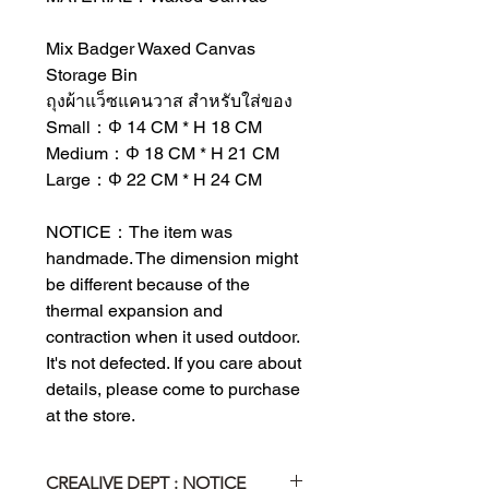
Mix Badger Waxed Canvas
Storage Bin
ถุงผ้าแว็ซแคนวาส สำหรับใส่ของ
Small：Φ 14 CM * H 18 CM
Medium：Φ 18 CM * H 21 CM
Large：Φ 22 CM * H 24 CM
NOTICE：The item was
handmade. The dimension might
be different because of the
thermal expansion and
contraction when it used outdoor.
It's not defected. If you care about
details, please come to purchase
at the store.
CREALIVE DEPT : NOTICE