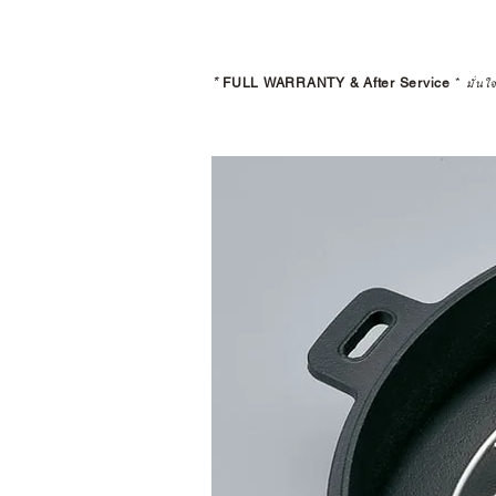
*
FULL WARRANTY & After Service
*
มั่นใ