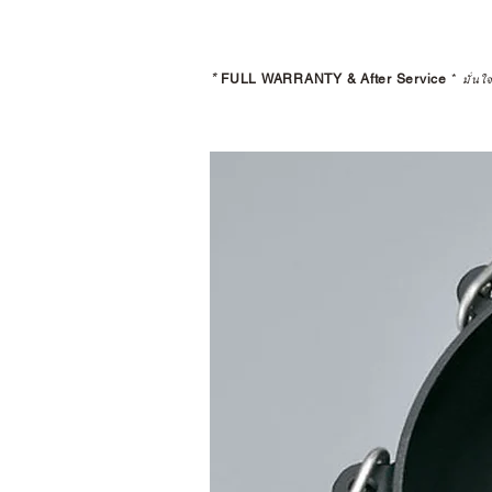
*
FULL WARRANTY & After Service
*
มั่นใ