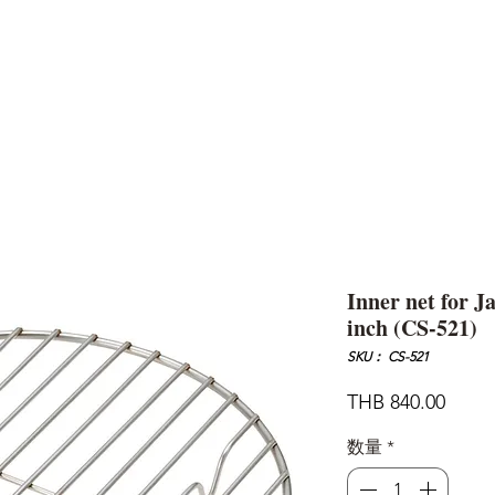
AND
SNOW PEAK
DoD
BAREBONES
CAMP Blog
HOTEL
ค้นหาสิน
Inner net for J
inch (CS-521)
SKU： CS-521
価
THB 840.00
格
数量
*