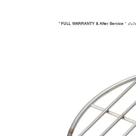
*
FULL WARRANTY & After Service
*
มั่นใ