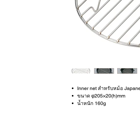
Inner net สำหรับหม้อ Japan
ขนาด φ205×20(h)mm
น้ำหนัก 160g