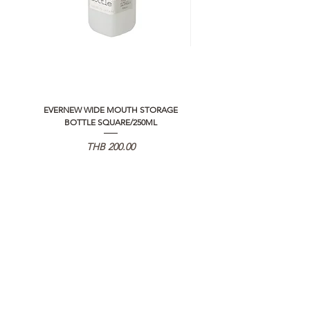
EVERNEW WIDE MOUTH STORAGE
5050 WORKSHOP SILICON C
BOTTLE SQUARE/250ML
REMOTE CONTROLLER 2.0
価格
THB 200.00