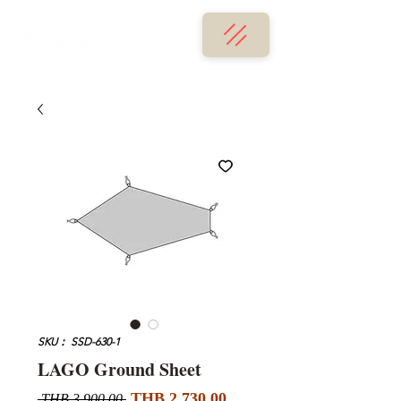
SKU： SSD-630-1
LAGO Ground Sheet
セ
通
THB 2,730.00
 THB 3,900.00 