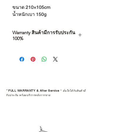
ขนาด 210×105cm
น้ำหนักเบา 150g
Warranty สินค้ามีการรับประกัน
100%
การเลือกซื้อสินค้า ไม่ได้จบแค่วันที่
คุณตัดสินใจซื้อ แต่รวมไปถึง
“ประสบการณ์หลังการใช้งาน” ใน
ระยะยาวด้วยเช่นกัน
สินค้าที่จัดจำหน่ายโดย CAMP
STUDIO และร้านตัวแทนจำหน่ายที่
*
FULL WARRANTY & After Service
*
มั่นใจได้กับสินค้ามี
ได้รับการแต่งตั้งอย่างเป็นทางการ จะ
รับประกัน พร้อมบริการหลังการขาย
มาพร้อมการรับประกันที่ชัดเจน และ
การบริการหลังการขายที่ถูกต้องตาม
มาตรฐานของแบรนด์ ไม่ว่าจะ
เป็นการให้คำแนะนำ การดูแลสินค้า
หรือการแก้ไขปัญหาที่อาจเกิดขึ้นใน