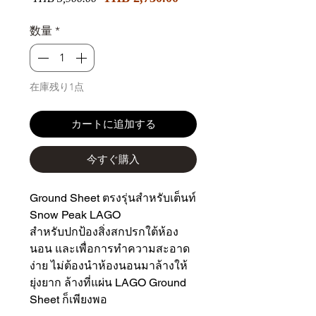
ー
常
ル
価
数量
*
価
格
格
在庫残り1点
カートに追加する
今すぐ購入
Ground Sheet ตรงรุ่นสำหรับเต็นท์
Snow Peak LAGO
สำหรับปกป้องสิ่งสกปรกใต้ห้อง
นอน และเพื่อการทำความสะอาด
ง่าย ไม่ต้องนำห้องนอนมาล้างให้
ยุ่งยาก ล้างที่แผ่น LAGO Ground
Sheet ก็เพียงพอ