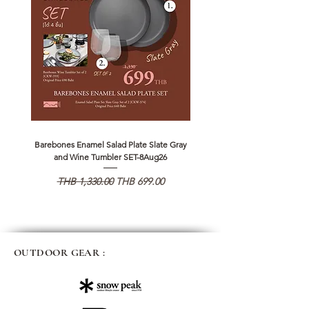
Barebones Enamel Salad Plate Slate Gray
NANGA Canyon Rope Long 
and Wine Tumbler SET-8Aug26
通常価格
セール価格
通常価格
THB 1,330.00
THB 699.00
THB 1,890.00
OUTDOOR GEAR :