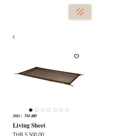
SKU： TM-380
Living Sheet
価
THB 5,500.00