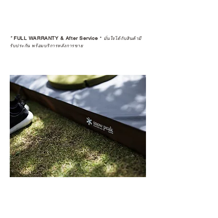
เพราะสุดท้ายแล้ว “ความสบายใจ
หลังการซื้อ” คือสิ่งที่ทำให้การลงทุน
*
FULL WARRANTY & After Service
*
ในอุปกรณ์ที่คุณรัก มีคุณค่าอย่าง
มั่นใจได้กับสินค้ามี
รับประกัน พร้อมบริการหลังการขาย
แท้จริง
เลือกซื้อกับ CAMP STUDIO หรือร้าน
ตัวแทนจำหน่ายที่ได้รับการแต่งตั้ง
เพื่อให้คุณได้รับทั้งสินค้า และ
ประสบการณ์ที่สมบูรณ์แบบในระยะ
ยาว
อ่านต่อเรื่องการรับประกันสินค้าได้
ตรงนี้
>>
https://www.campstudio.co.th/
warranty