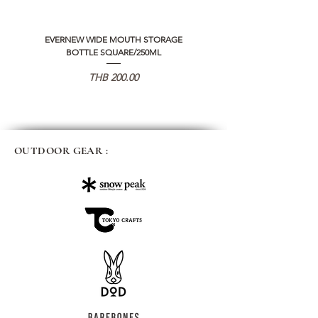
EVERNEW WIDE MOUTH STORAGE
5050 WORKSHOP SILICON C
BOTTLE SQUARE/250ML
REMOTE CONTROLLER 2.0
価格
THB 200.00
OUTDOOR GEAR :