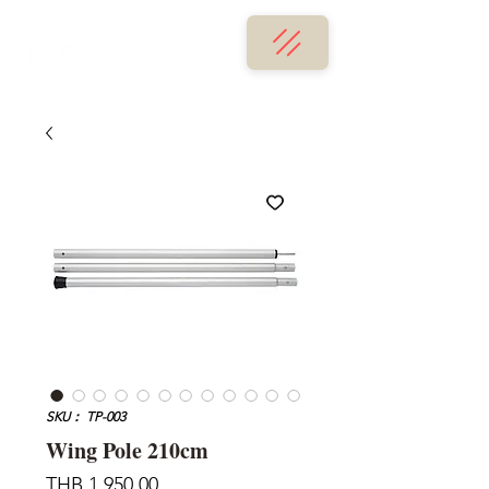
SKU： TP-003
Wing Pole 210cm
価
THB 1,950.00