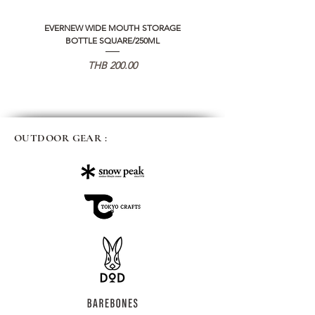
EVERNEW WIDE MOUTH STORAGE
5050 WORKSHOP SILICON C
BOTTLE SQUARE/250ML
REMOTE CONTROLLER 2.0
価格
THB 200.00
OUTDOOR GEAR :