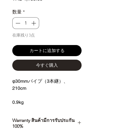
格
数量
*
在庫残り3点
カートに追加する
今すぐ購入
φ30mmパイプ（3本継）、
210cm
0.9kg
Warranty สินค้ามีการรับประกัน
100%