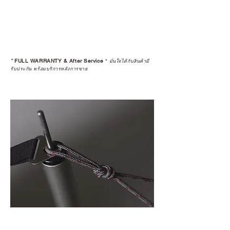
มั่นใจได้ว่าสินค้าที่ได้รับ จะได้รับการ
ดูแลอย่างต่อเนื่อง
เพราะสุดท้ายแล้ว “ความสบายใจ
หลังการซื้อ” คือสิ่งที่ทำให้การลงทุน
*
FULL WARRANTY & After Service
*
ในอุปกรณ์ที่คุณรัก มีคุณค่าอย่าง
มั่นใจได้กับสินค้ามี
รับประกัน พร้อมบริการหลังการขาย
แท้จริง
เลือกซื้อกับ CAMP STUDIO หรือร้าน
ตัวแทนจำหน่ายที่ได้รับการแต่งตั้ง
เพื่อให้คุณได้รับทั้งสินค้า และ
ประสบการณ์ที่สมบูรณ์แบบในระยะ
ยาว
อ่านต่อเรื่องการรับประกันสินค้าได้
ตรงนี้
>>
https://www.campstudio.co.th/
warranty