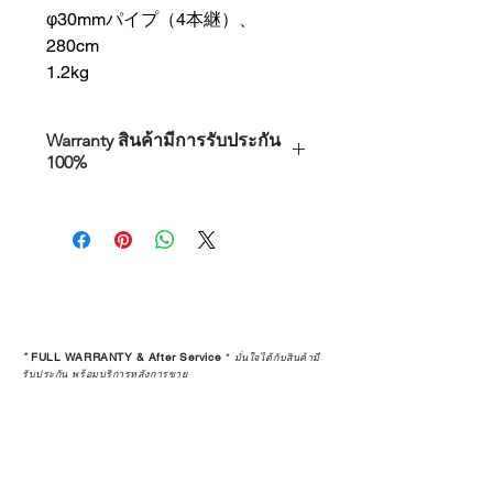
φ30mmパイプ（4本継）、
280cm
1.2kg
Warranty สินค้ามีการรับประกัน
100%
การเลือกซื้อสินค้า ไม่ได้จบแค่วันที่
คุณตัดสินใจซื้อ แต่รวมไปถึง
“ประสบการณ์หลังการใช้งาน” ใน
ระยะยาวด้วยเช่นกัน
สินค้าที่จัดจำหน่ายโดย CAMP
STUDIO และร้านตัวแทนจำหน่ายที่
*
FULL WARRANTY & After Service
*
มั่นใจได้กับสินค้ามี
ได้รับการแต่งตั้งอย่างเป็นทางการ จะ
รับประกัน พร้อมบริการหลังการขาย
มาพร้อมการรับประกันที่ชัดเจน และ
การบริการหลังการขายที่ถูกต้องตาม
มาตรฐานของแบรนด์ ไม่ว่าจะ
เป็นการให้คำแนะนำ การดูแลสินค้า