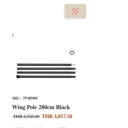
SKU： TP-001BK
Wing Pole 280cm Black
セ
通
THB 3,017.50
 THB 3,550.00 
ー
常