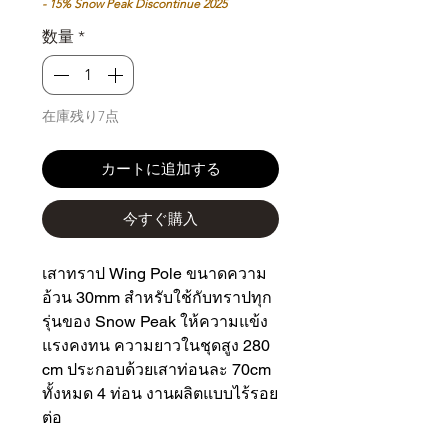
ル
価
- 15% Snow Peak Discontinue 2025
価
格
数量
*
格
在庫残り7点
カートに追加する
今すぐ購入
เสาทราป Wing Pole ขนาดความ
อ้วน 30mm สำหรับใช้กับทราปทุก
รุ่นของ Snow Peak ให้ความแข้ง
แรงคงทน ความยาวในชุดสูง 280
cm ประกอบด้วยเสาท่อนละ 70cm
ทั้งหมด 4 ท่อน งานผลิตแบบไร้รอย
ต่อ