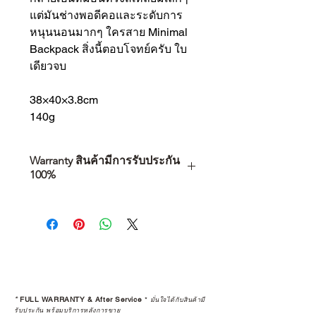
แต่มันช่างพอดีคอและระดับการ
หนุนนอนมากๆ ใครสาย Minimal
Backpack สิ่งนี้ตอบโจทย์ครับ ใบ
เดียวจบ
38×40×3.8cm
140g
Warranty สินค้ามีการรับประกัน
100%
การเลือกซื้อสินค้า ไม่ได้จบแค่วันที่
คุณตัดสินใจซื้อ แต่รวมไปถึง
“ประสบการณ์หลังการใช้งาน” ใน
ระยะยาวด้วยเช่นกัน
สินค้าที่จัดจำหน่ายโดย CAMP
STUDIO และร้านตัวแทนจำหน่ายที่
*
FULL WARRANTY & After Service
*
มั่นใจได้กับสินค้ามี
ได้รับการแต่งตั้งอย่างเป็นทางการ จะ
รับประกัน พร้อมบริการหลังการขาย