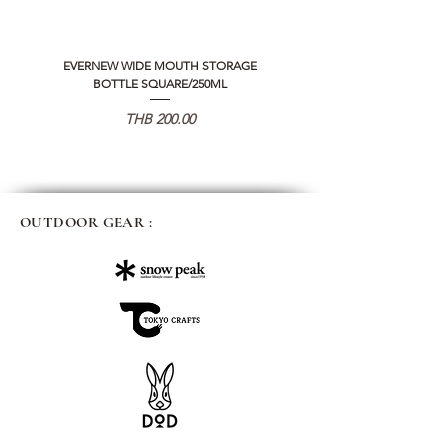
EVERNEW WIDE MOUTH STORAGE
5050 WORKSHOP SILICON C
BOTTLE SQUARE/250ML
REMOTE CONTROLLER 2.0
価格
THB 200.00
OUTDOOR GEAR :