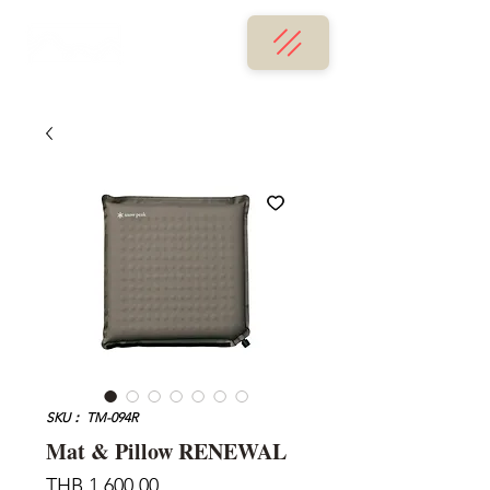
SKU： TM-094R
Mat & Pillow RENEWAL
価
THB 1,600.00