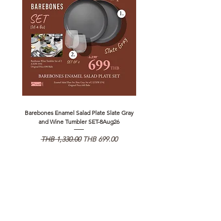
Barebones Enamel Salad Plate Slate Gray
NANGA Canyon Rope Long 
and Wine Tumbler SET-8Aug26
通常価格
セール価格
通常価格
THB 1,330.00
THB 699.00
THB 1,890.00