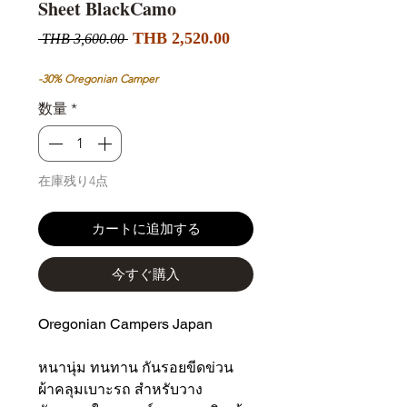
Sheet BlackCamo
セ
通
THB 2,520.00
 THB 3,600.00 
ー
常
ル
価
-30% Oregonian Camper
価
格
数量
*
格
在庫残り4点
カートに追加する
今すぐ購入
Oregonian Campers Japan
หนานุ่ม ทนทาน กันรอยขีดข่วน
ผ้าคลุมเบาะรถ สําหรับวาง