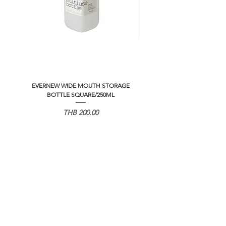
EVERNEW WIDE MOUTH STORAGE
5050 WORKSHOP SILICON C
BOTTLE SQUARE/250ML
REMOTE CONTROLLER 2.0
価格
THB 200.00