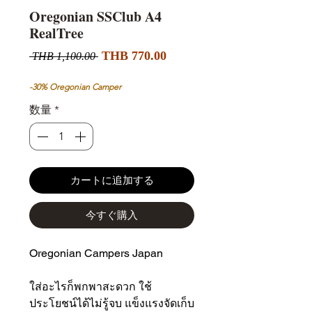
Oregonian SSClub A4
RealTree
セ
通
THB 770.00
 THB 1,100.00 
ー
常
ル
価
-30% Oregonian Camper
価
格
数量
*
格
カートに追加する
今すぐ購入
Oregonian Campers Japan
ใส่อะไรก็พกพาสะดวก ใช้
ประโยชน์ได้ไม่รู้จบ แข็งแรงจัดเก็บ