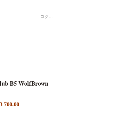
ログイン
Shop
ค้า
lub B5 WolfBrown
セ
 700.00
ー
ル
価
格