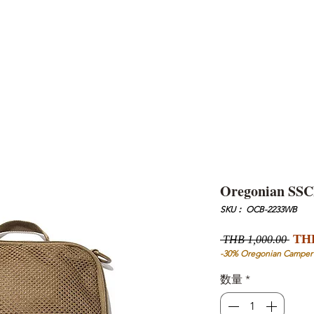
AND
SNOW PEAK
DoD
BAREBONES
CAMP Blog
HOTEL
ค้นหาสิน
Oregonian SSC
SKU： OCB-2233WB
通
THB
 THB 1,000.00 
常
-30% Oregonian Camper
価
数量
*
格