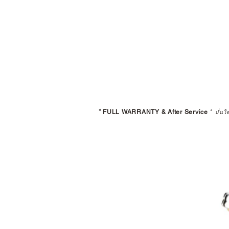
*
FULL WARRANTY & After Service
*
มั่นใ