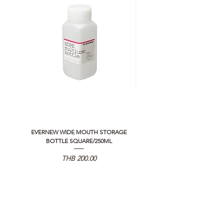
EVERNEW WIDE MOUTH STORAGE
5050 WORKSHOP SILICON C
BOTTLE SQUARE/250ML
REMOTE CONTROLLER 2.0
価格
THB 200.00