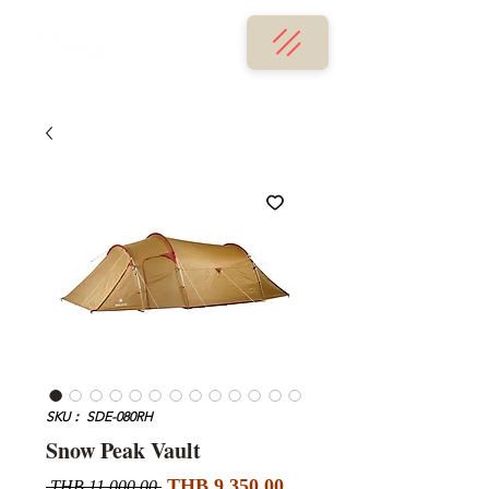
SKU： SDE-080RH
Snow Peak Vault
セ
通
THB 9,350.00
 THB 11,000.00 