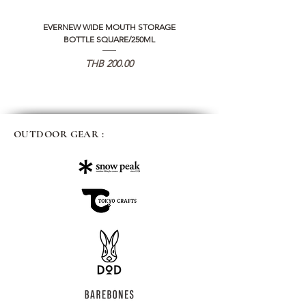
EVERNEW WIDE MOUTH STORAGE
5050 WORKSHOP SILICON C
BOTTLE SQUARE/250ML
REMOTE CONTROLLER 2.0
価格
THB 200.00
OUTDOOR GEAR :