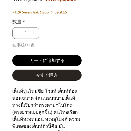
ー
常
ル
価
- 15% Snow Peak Discontinue 2025
価
格
数量
*
格
在庫残り1点
カートに追加する
今すぐ購入
เต็นท์รุ่นใหม่ชื่อ โวลท์ เต็นท์ห้อง
นอนขนาด 4คนนอนสบายเต็นท์
ทรงนี้เรียกว่าทรงคามาโบโกะ
(ทรงยาวแบบลูกชิ้น) คนไทยเรียก
เต็นท์ทรงหนอน ทรงอุโมงค์ ความ
พิเศษของเต็นท์ตัวนี้คือ มัน