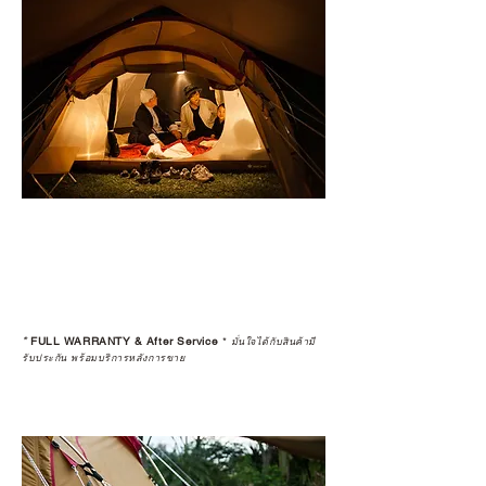
*
FULL WARRANTY & After Service
*
มั่นใจได้กับสินค้ามี
รับประกัน พร้อมบริการหลังการขาย