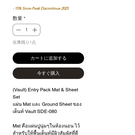
ー
常
ル
価
- 15% Snow Peak Discontinue 2025
価
格
数量
*
格
在庫残り1点
カートに追加する
今すぐ購入
(Vault) Entry Pack Mat & Sheet
Set
แผ่น Mat และ Ground Sheet ของ
เต็นท์ Vault SDE-080
Mat คือแผ่นปูนุ่มๆในห้องนอน ไว้
สำหรับให้พื้นเต็นท์มีผิวสัมผัสที่ดี