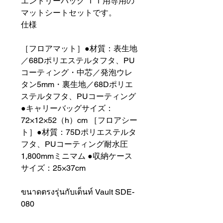
エントリーパック ＴＴ用専用の
マットシートセットです。
仕様
［フロアマット］●材質：表生地
／68Dポリエステルタフタ、PU
コーティング・中芯／発泡ウレ
タン5mm・裏生地／68Dポリエ
ステルタフタ、PUコーティング
●キャリーバッグサイズ：
72×12×52（h）cm ［フロアシー
ト］●材質：75Dポリエステルタ
フタ、PUコーティング耐水圧
1,800mmミニマム ●収納ケース
サイズ：25×37cm
ขนาดตรงรุ่นกับเต็นท์ Vault SDE-
080