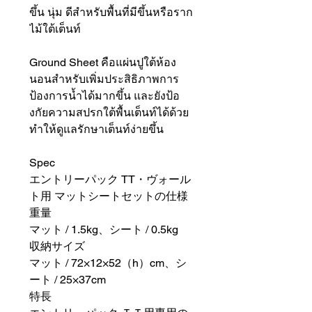
ขึ้น นุ่ม ดีสำหรับพื้นที่มีขึ้นหรือราก
ไม้ใต้เต็นท์
Ground Sheet คือแผ่นปูใต้ห้อง
นอนสำหรับเพิ่มประสิธิภาพการ
ป้องการน้ำได้มากขึ้น และยังป้อ
งกัยความสปรกใต้พื้นเต็นท์ได้ด้วย
ทำให้ดูแลรักษาเต็นท์ง่ายขึ้น
Spec
エントリーパック TT・ヴォール
ト用 マットシートセットの仕様
重量
マット / 1.5kg、シート / 0.5kg
収納サイズ
マット / 72×12×52（h）cm、シ
ート / 25×37cm
特長