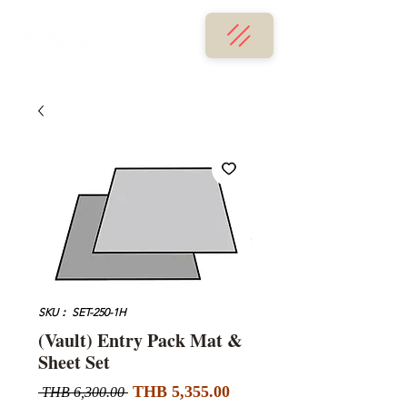
SKU： SET-250-1H
(Vault) Entry Pack Mat &
Sheet Set
セ
通
THB 5,355.00
 THB 6,300.00 