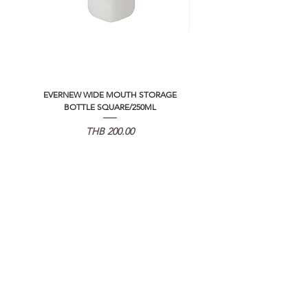
>>
https://www.campstudio.co.th/
warranty
EVERNEW WIDE MOUTH STORAGE
5050 WORKSHOP SILICON C
BOTTLE SQUARE/250ML
REMOTE CONTROLLER 2.0
価格
THB 200.00