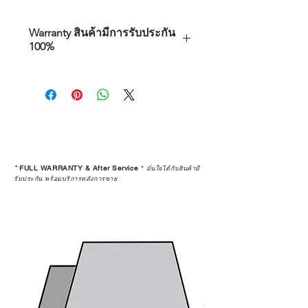
Warranty สินค้ามีการรับประกัน
100%
การเลือกซื้อสินค้า ไม่ได้จบแค่วันที่
คุณตัดสินใจซื้อ แต่รวมไปถึง
“ประสบการณ์หลังการใช้งาน” ใน
ระยะยาวด้วยเช่นกัน
สินค้าที่จัดจำหน่ายโดย CAMP
STUDIO และร้านตัวแทนจำหน่ายที่
*
FULL WARRANTY & After Service
*
มั่นใจได้กับสินค้ามี
ได้รับการแต่งตั้งอย่างเป็นทางการ จะ
รับประกัน พร้อมบริการหลังการขาย
มาพร้อมการรับประกันที่ชัดเจน และ
การบริการหลังการขายที่ถูกต้องตาม
มาตรฐานของแบรนด์ ไม่ว่าจะ
เป็นการให้คำแนะนำ การดูแลสินค้า
หรือการแก้ไขปัญหาที่อาจเกิดขึ้นใน
อนาคต
ก่อนตัดสินใจซื้อสินค้า เราอยาก