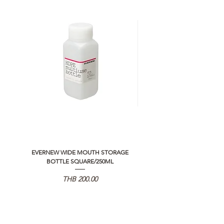
EVERNEW WIDE MOUTH STORAGE
5050 WORKSHOP SILICON C
BOTTLE SQUARE/250ML
REMOTE CONTROLLER 2.0
価格
THB 200.00