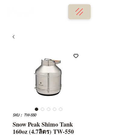
SKU： TW-550
Snow Peak Shimo Tank
160oz (4.7ลิตร) TW-550