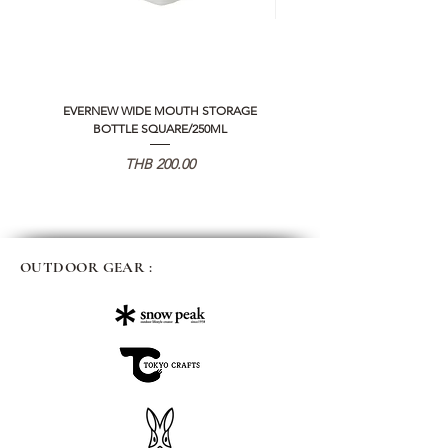
EVERNEW WIDE MOUTH STORAGE
5050 WORKSHOP SILICON C
BOTTLE SQUARE/250ML
REMOTE CONTROLLER 2.0
価格
THB 200.00
OUTDOOR GEAR :