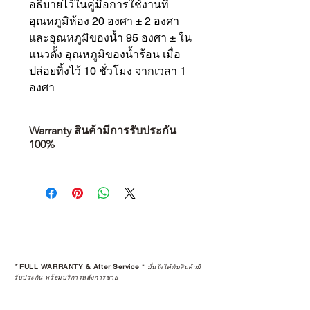
อธิบายไว้ในคู่มือการใช้งานที่
อุณหภูมิห้อง 20 องศา ± 2 องศา
และอุณหภูมิของน้ำ 95 องศา ± ใน
แนวตั้ง อุณหภูมิของน้ำร้อน เมื่อ
ปล่อยทิ้งไว้ 10 ชั่วโมง จากเวลา 1
องศา
Warranty สินค้ามีการรับประกัน
100%
การเลือกซื้อสินค้า ไม่ได้จบแค่วันที่
คุณตัดสินใจซื้อ แต่รวมไปถึง
“ประสบการณ์หลังการใช้งาน” ใน
ระยะยาวด้วยเช่นกัน
สินค้าที่จัดจำหน่ายโดย CAMP
STUDIO และร้านตัวแทนจำหน่ายที่
*
FULL WARRANTY & After Service
*
มั่นใจได้กับสินค้ามี
ได้รับการแต่งตั้งอย่างเป็นทางการ จะ
รับประกัน พร้อมบริการหลังการขาย
มาพร้อมการรับประกันที่ชัดเจน และ
การบริการหลังการขายที่ถูกต้องตาม