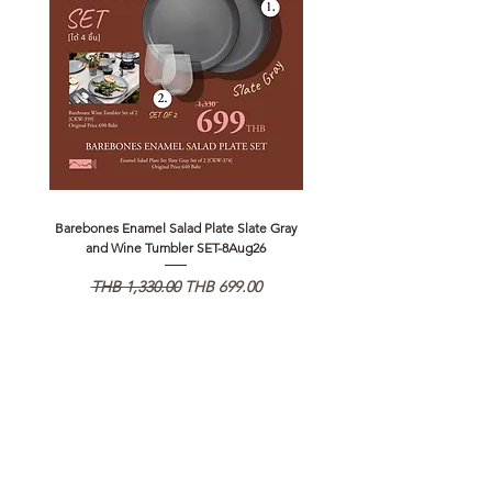
Barebones Enamel Salad Plate Slate Gray
NANGA Canyon Rope Long 
and Wine Tumbler SET-8Aug26
通常価格
セール価格
通常価格
THB 1,330.00
THB 699.00
THB 1,890.00