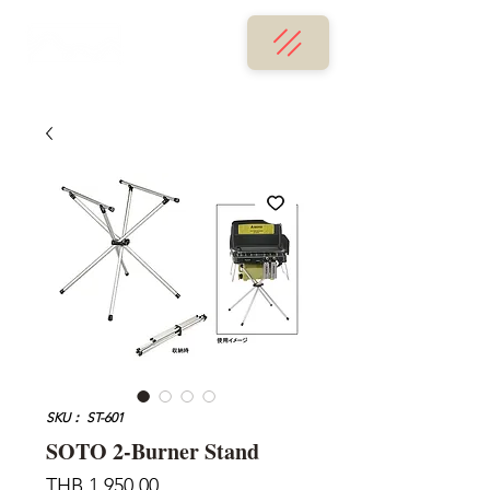
SKU： ST-601
SOTO 2-Burner Stand
価
THB 1,950.00