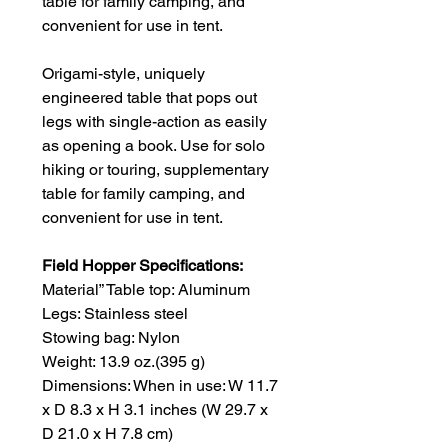
table for family camping, and
convenient for use in tent.
Origami-style, uniquely
engineered table that pops out
legs with single-action as easily
as opening a book. Use for solo
hiking or touring, supplementary
table for family camping, and
convenient for use in tent.
Field Hopper Specifications:
Material” Table top: Aluminum
Legs: Stainless steel
Stowing bag: Nylon
Weight: 13.9 oz.(395 g)
Dimensions: When in use: W 11.7
x D 8.3 x H 3.1 inches (W 29.7 x
D 21.0 x H 7.8 cm)