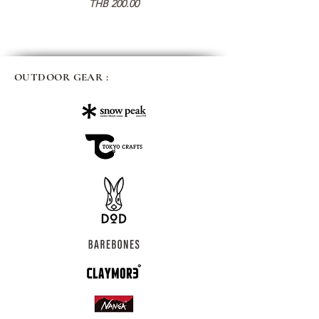
価格
THB 200.00
OUTDOOR GEAR :