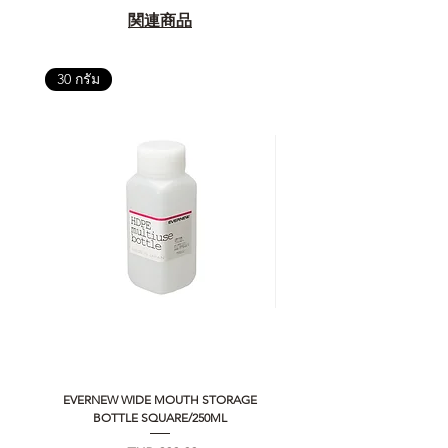
関連商品
30 กรัม
EVERNEW WIDE MOUTH STORAGE
5050 WORKSHOP SILICON C
BOTTLE SQUARE/250ML
REMOTE CONTROLLER 2.0