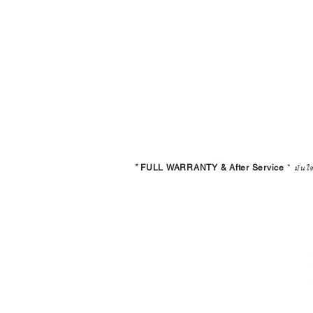
*
FULL WARRANTY & After Service
*
มั่นใ