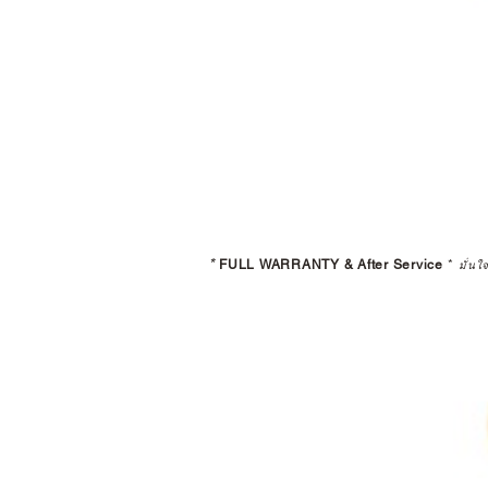
*
FULL WARRANTY & After Service
*
มั่นใ