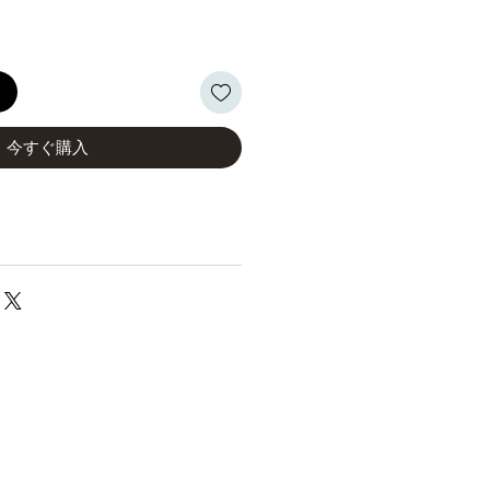
格
る
今すぐ購入