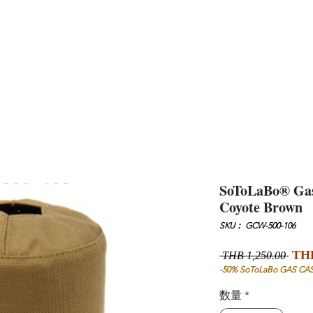
AND
SNOW PEAK
DoD
BAREBONES
CAMP Blog
HOTEL
ค้นหาสิน
SoToLaBo® Gas 
Coyote Brown
SKU： GCW-500-106
通
THB
 THB 1,250.00 
常
-50% SoToLaBo GAS CA
価
数量
*
格