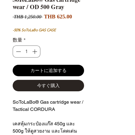
wear / OD 500 Gray
セ
通
THB 625.00
 THB 1,250.00 
ー
常
ル
価
-50% SoToLaBo GAS CASE
価
格
数量
*
格
カートに追加する
今すぐ購入
SoToLaBo® Gas cartridge wear /
Tactical CORDURA
เคสหุ้มกระป๋องแก๊ส 450g และ
500g ให้ดูสวยงาม และโดดเด่น