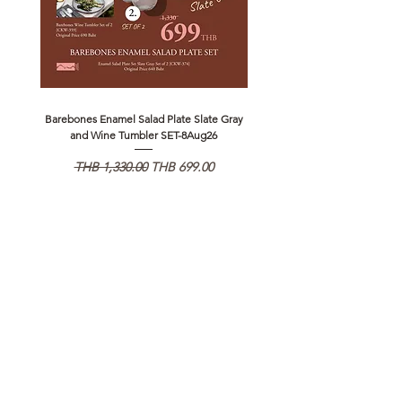
Barebones Enamel Salad Plate Slate Gray
NANGA Canyon Rope Long 
and Wine Tumbler SET-8Aug26
通常価格
セール価格
通常価格
THB 1,330.00
THB 699.00
THB 1,890.00