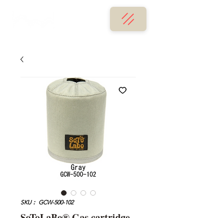
SKU： GCW-500-102
SoToLaBo® Gas cartridge