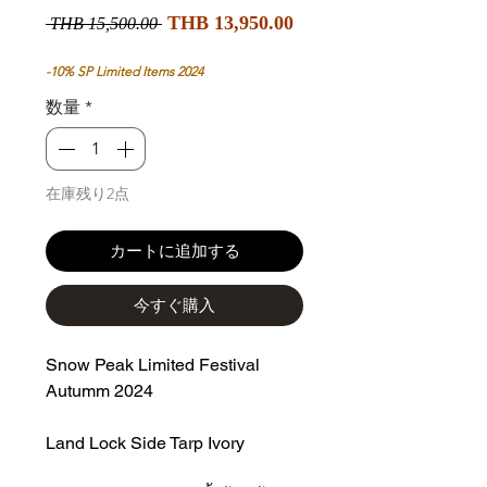
セ
通
THB 13,950.00
 THB 15,500.00 
ー
常
ル
価
-10% SP Limited Items 2024
価
格
数量
*
格
在庫残り2点
カートに追加する
今すぐ購入
Snow Peak Limited Festival
Autumm 2024
Land Lock Side Tarp Ivory