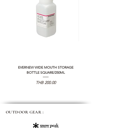
EVERNEW WIDE MOUTH STORAGE
5050 WORKSHOP SILICON C
BOTTLE SQUARE/250ML
REMOTE CONTROLLER 2.0
価格
THB 200.00
OUTDOOR GEAR :