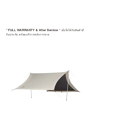
ดูแลอย่างต่อเนื่อง
เพราะสุดท้ายแล้ว “ความสบายใจ
หลังการซื้อ” คือสิ่งที่ทำให้การลงทุน
*
FULL WARRANTY & After Service
*
ในอุปกรณ์ที่คุณรัก มีคุณค่าอย่าง
มั่นใจได้กับสินค้ามี
รับประกัน พร้อมบริการหลังการขาย
แท้จริง
เลือกซื้อกับ CAMP STUDIO หรือร้าน
ตัวแทนจำหน่ายที่ได้รับการแต่งตั้ง
เพื่อให้คุณได้รับทั้งสินค้า และ
ประสบการณ์ที่สมบูรณ์แบบในระยะ
ยาว
อ่านต่อเรื่องการรับประกันสินค้าได้
ตรงนี้
>>
https://www.campstudio.co.th/
warranty