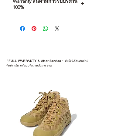
Warranty สินค้ามีการรับประกัน
100%
การเลือกซื้อสินค้า ไม่ได้จบแค่วันที่
คุณตัดสินใจซื้อ แต่รวมไปถึง
“ประสบการณ์หลังการใช้งาน” ใน
ระยะยาวด้วยเช่นกัน
สินค้าที่จัดจำหน่ายโดย CAMP
STUDIO และร้านตัวแทนจำหน่ายที่
*
FULL WARRANTY & After Service
*
มั่นใจได้กับสินค้ามี
ได้รับการแต่งตั้งอย่างเป็นทางการ จะ
รับประกัน พร้อมบริการหลังการขาย
มาพร้อมการรับประกันที่ชัดเจน และ
การบริการหลังการขายที่ถูกต้องตาม
มาตรฐานของแบรนด์ ไม่ว่าจะ
เป็นการให้คำแนะนำ การดูแลสินค้า
หรือการแก้ไขปัญหาที่อาจเกิดขึ้นใน
อนาคต
ก่อนตัดสินใจซื้อสินค้า เราอยาก
แนะนำให้คุณสอบถามทุกครั้งว่า ร้าน
ค้าที่คุณกำลังเลือกซื้อนั้น มีการรับ