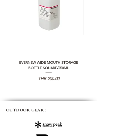
EVERNEW WIDE MOUTH STORAGE
5050 WORKSHOP SILICON C
BOTTLE SQUARE/250ML
REMOTE CONTROLLER 2.0
価格
THB 200.00
OUTDOOR GEAR :