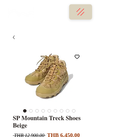
SP Mountain Treck Shoes
Beige
セ
通
THB 6,450.00
 THB 12,900.00 