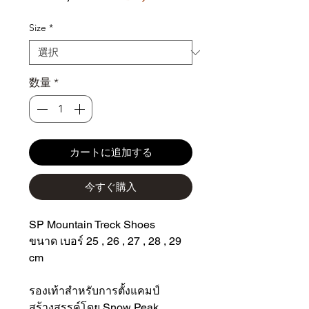
ー
常
ル
価
Size
*
価
格
格
数量
*
カートに追加する
今すぐ購入
SP Mountain Treck Shoes
ขนาด เบอร์ 25 , 26 , 27 , 28 , 29
cm
รองเท้าสำหรับการตั้งแคมป์
สร้างสรรค์โดย Snow Peak