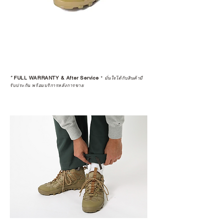
ประกันสินค้าจากตัวแทนจำหน่าย
อย่างเป็นทางการหรือไม่ เพื่อให้คุณ
มั่นใจได้ว่าสินค้าที่ได้รับ จะได้รับการ
ดูแลอย่างต่อเนื่อง
เพราะสุดท้ายแล้ว “ความสบายใจ
หลังการซื้อ” คือสิ่งที่ทำให้การลงทุน
*
FULL WARRANTY & After Service
*
ในอุปกรณ์ที่คุณรัก มีคุณค่าอย่าง
มั่นใจได้กับสินค้ามี
รับประกัน พร้อมบริการหลังการขาย
แท้จริง
เลือกซื้อกับ CAMP STUDIO หรือร้าน
ตัวแทนจำหน่ายที่ได้รับการแต่งตั้ง
เพื่อให้คุณได้รับทั้งสินค้า และ
ประสบการณ์ที่สมบูรณ์แบบในระยะ
ยาว
อ่านต่อเรื่องการรับประกันสินค้าได้
ตรงนี้
>>
https://www.campstudio.co.th/
warranty