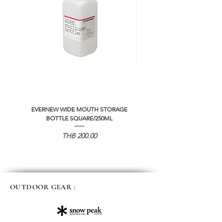
EVERNEW WIDE MOUTH STORAGE
5050 WORKSHOP SILICON C
BOTTLE SQUARE/250ML
REMOTE CONTROLLER 2.0
価格
THB 200.00
OUTDOOR GEAR :