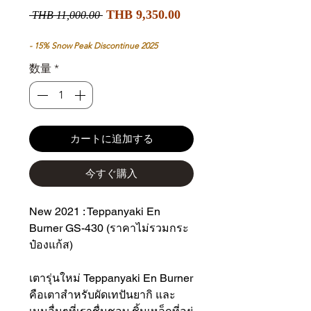
セ
通
THB 9,350.00
 THB 11,000.00 
ー
常
ル
価
- 15% Snow Peak Discontinue 2025
価
格
数量
*
格
カートに追加する
今すぐ購入
New 2021 : Teppanyaki En
Burner GS-430 (ราคาไม่รวมกระ
ป๋องแก้ส)
เตารุ่นใหม่ Teppanyaki En Burner
คือเตาสำหรับผัดเทปันยากิ และ