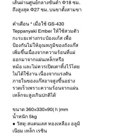
เส้นผ่านศูนย์กลางขั้นต่ำ Φ18 ซม.
ถึงสูงสุด Φ27 ซม. บนขาตั้งสามขา
คำเตือน * เมื่อใช้ GS-430
Teppanyaki Ember ให้ใช้สวมตัว
กะระยะห่างกระป๋องแก้ส เพื่อ
ป้องกันไม่ให้อุณหภูมิของถังแก๊ส
เพิ่มขึ้นเนื่องจากความร้อนที่แผ่
ออกมาจากแผ่นเหล็กหรือ
หม้อ และไม่ควรเปิดเตาทิ้งไว้โดย
ไม่ได้ใช้งาน เนื่องจากแรงดัน
ภายในของแก๊สอาจสูงขึ้นอย่าง
รวดเร็วเพราะความร้อนจากแผ่น
เหล็กจะสูงเกินปกติได้
ขนาด 360×330×90(ｈ)mm
น้ำหนัก 5kg
● วัสดุ: สแตนเลส ทองเหลือง อลูมิ
เนียม เหล็ก เรซิน