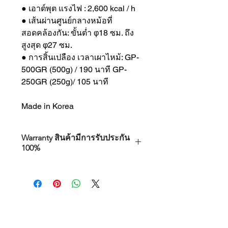
● เอาต์พุต แรงไฟ : 2,600 kcal / h
● เส้นผ่านศูนย์กลางหม้อที่
สอดคล้องกัน: ขั้นต่ำ φ18 ซม. ถึง
สูงสุด φ27 ซม.
● การสิ้นเปลือง เวลาเผาไหม้: GP-
500GR (500g) / 190 นาที GP-
250GR (250g)/ 105 นาที
Made in Korea
Warranty สินค้ามีการรับประกัน
100%
การเลือกซื้อสินค้า ไม่ได้จบแค่วันที่
คุณตัดสินใจซื้อ แต่รวมไปถึง
“ประสบการณ์หลังการใช้งาน” ใน
ระยะยาวด้วยเช่นกัน
สินค้าที่จัดจำหน่ายโดย CAMP