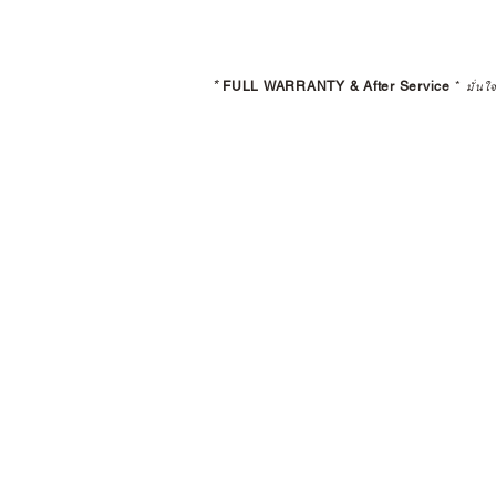
*
FULL WARRANTY & After Service
*
มั่นใ