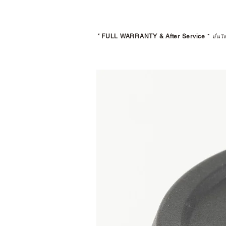
*
FULL WARRANTY & After Service
*
มั่นใ