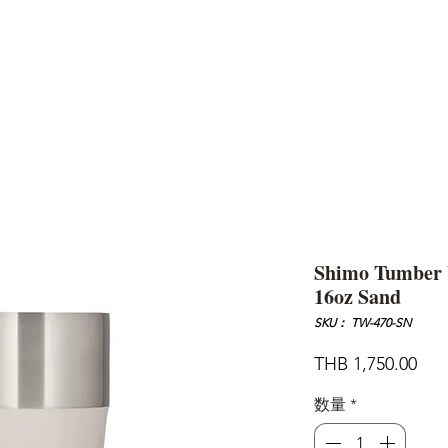
AND
SNOW PEAK
DoD
BAREBONES
CAMP Blog
HOTEL
ค้นหาสิน
Shimo Tumber 
16oz Sand
SKU： TW-470-SN
価
THB 1,750.00
格
数量
*