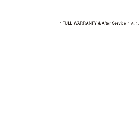
*
FULL WARRANTY & After Service
*
มั่นใ