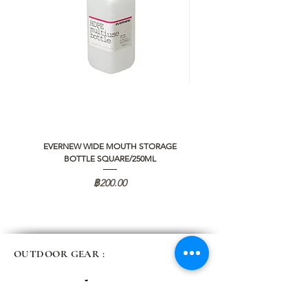
EVERNEW WIDE MOUTH STORAGE
5050 WORKSHOP SILICON C
BOTTLE SQUARE/250ML
REMOTE CONTROLLER 2.0
ราคา
฿200.00
OUTDOOR GEAR :