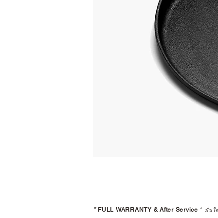
*
FULL WARRANTY & After Service
*
มั่นใ