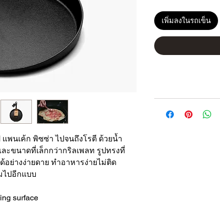
เพิ่มลงในรถเข็น
แพนเค้ก พิซซ่า ไปจนถึงโรตี ด้วยน้ำ
ละขนาดที่เล็กกว่ากริลเพลท รูปทรงที่
ได้อย่างง่ายดาย ทำอาหารง่ายไม่ติด
ามไปอีกแบบ
ing surface