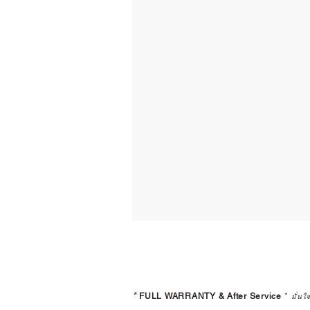
*
FULL WARRANTY & After Service
*
มั่นใ