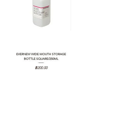
EVERNEW WIDE MOUTH STORAGE
5050 WORKSHOP SILICON C
BOTTLE SQUARE/250ML
REMOTE CONTROLLER 2.0
ราคา
฿200.00