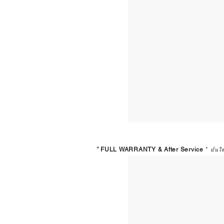
*
FULL WARRANTY & After Service
*
มั่นใ