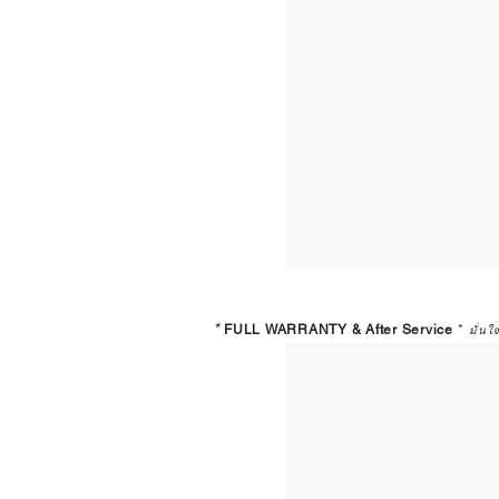
*
FULL WARRANTY & After Service
*
มั่นใ