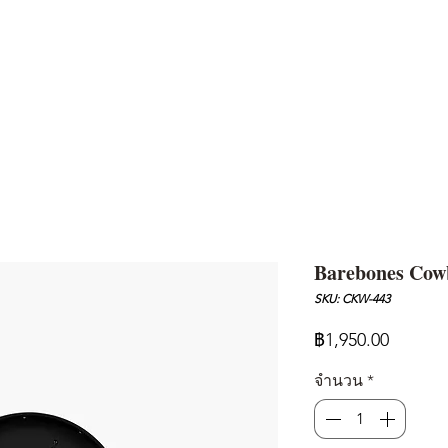
AND
SNOW PEAK
DoD
BAREBONES
CAMP Blog
HOTEL
ค้นหาสิน
Barebones Cowb
SKU: CKW-443
ราคา
฿1,950.00
จำนวน
*