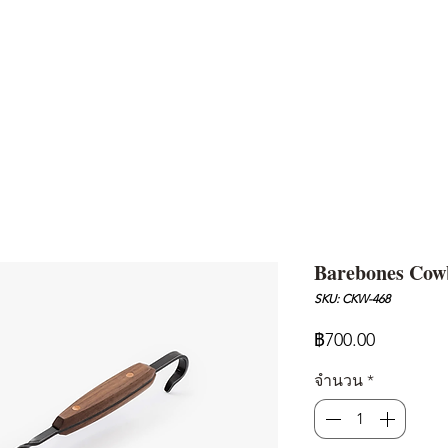
AND
SNOW PEAK
DoD
BAREBONES
CAMP Blog
HOTEL
ค้นหาสิน
Barebones Cowb
SKU: CKW-468
ราคา
฿700.00
จำนวน
*