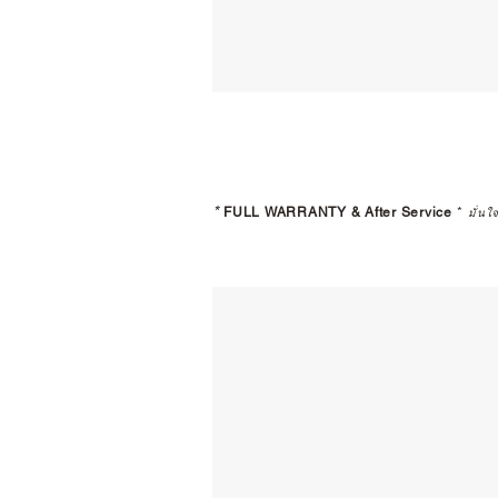
*
FULL WARRANTY & After Service
*
มั่นใ