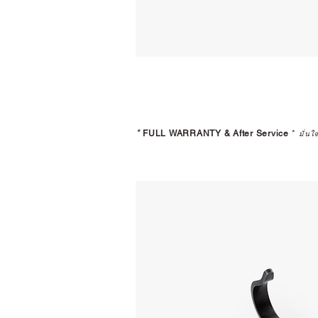
*
FULL WARRANTY & After Service
*
มั่นใ