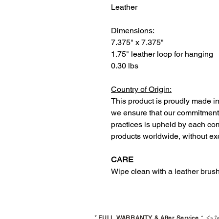
Leather
Dimensions:
7.375" x 7.375"
1.75" leather loop for hanging
0.30 lbs
Country of Origin:
This product is proudly made in
we ensure that our commitment t
practices is upheld by each co
products worldwide, without ex
CARE
Wipe clean with a leather brush
*
FULL WARRANTY & After Service
*
มั่นใ