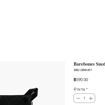
AND
SNOW PEAK
DoD
BAREBONES
CAMP Blog
HOTEL
ค้นหาสิน
Barebones Sued
SKU: CKW-411
ราคา
฿590.00
จำนวน
*