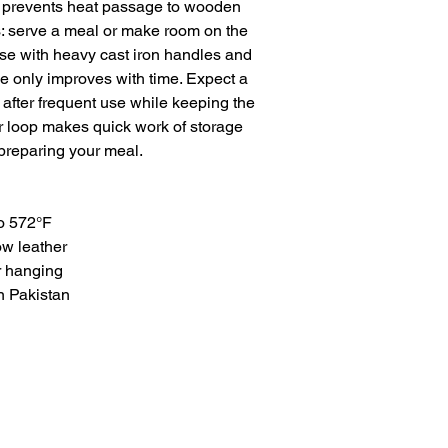
on prevents heat passage to wooden
s: serve a meal or make room on the
 use with heavy cast iron handles and
 only improves with time. Expect a
 after frequent use while keeping the
er loop makes quick work of storage
preparing your meal.
to 572°F
ow leather
or hanging
n Pakistan