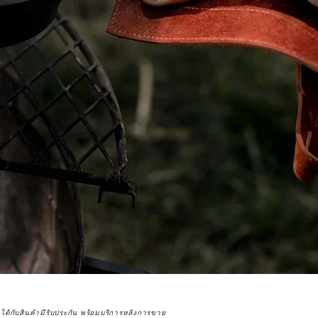
จได้กับสินค้ามีรับประกัน พร้อมบริการหลังการขาย