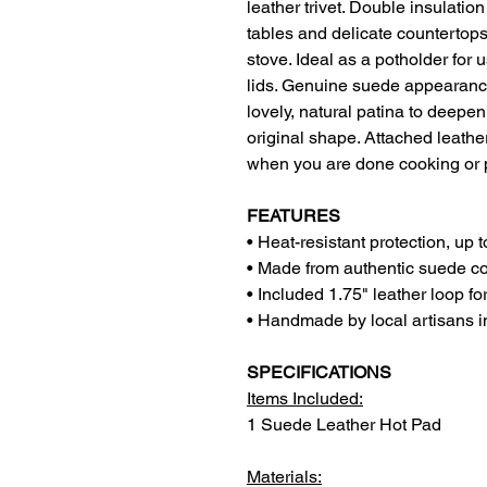
leather trivet. Double insulati
tables and delicate countertop
stove. Ideal as a potholder for
lids. Genuine suede appearance
lovely, natural patina to deepen
original shape. Attached leath
when you are done cooking or 
FEATURES
• Heat-resistant protection, up 
• Made from authentic suede c
• Included 1.75" leather loop f
• Handmade by local artisans i
SPECIFICATIONS
Items Included:
1 Suede Leather Hot Pad
Materials: