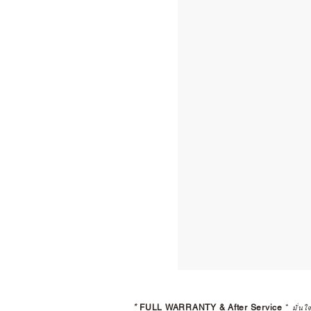
*
FULL WARRANTY & After Service
*
มั่นใ