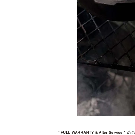
*
FULL WARRANTY & After Service
*
มั่นใ