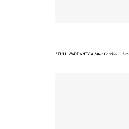
*
FULL WARRANTY & After Service
*
มั่นใ