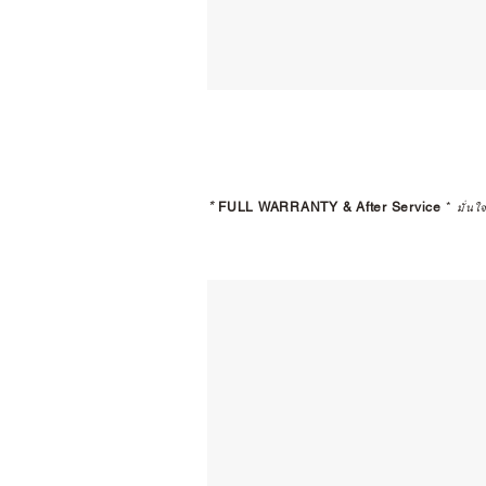
*
FULL WARRANTY & After Service
*
มั่นใ