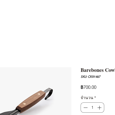
AND
SNOW PEAK
DoD
BAREBONES
CAMP Blog
HOTEL
ค้นหาสิน
Barebones Cowb
SKU: CKW-467
ราคา
฿700.00
จำนวน
*