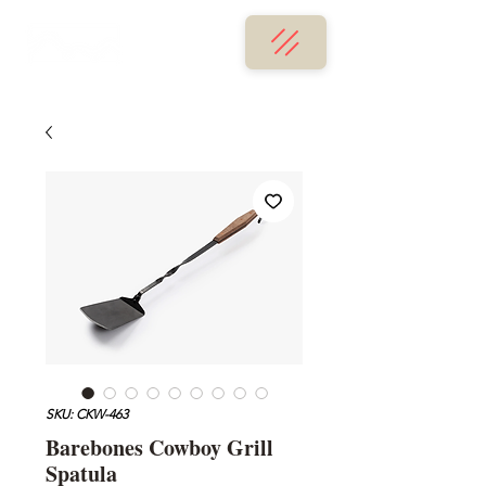
SKU: CKW-463
Barebones Cowboy Grill
Spatula