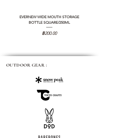
EVERNEW WIDE MOUTH STORAGE
5050 WORKSHOP SILICON C
BOTTLE SQUARE/250ML
REMOTE CONTROLLER 2.0
ราคา
฿200.00
OUTDOOR GEAR :