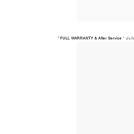
*
FULL WARRANTY & After Service
*
มั่นใ