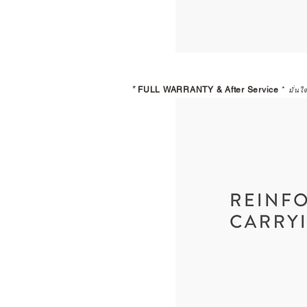
*
FULL WARRANTY & After Service
*
มั่นใ