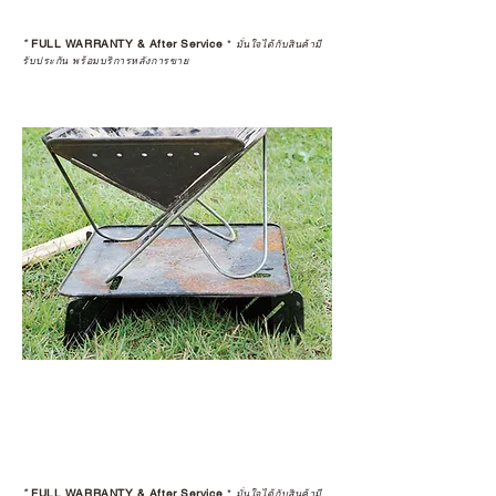
หลังการซื้อ” คือสิ่งที่ทำให้การลงทุน
*
FULL WARRANTY & After Service
*
ในอุปกรณ์ที่คุณรัก มีคุณค่าอย่าง
มั่นใจได้กับสินค้ามี
รับประกัน พร้อมบริการหลังการขาย
แท้จริง
เลือกซื้อกับ CAMP STUDIO หรือร้าน
ตัวแทนจำหน่ายที่ได้รับการแต่งตั้ง
เพื่อให้คุณได้รับทั้งสินค้า และ
ประสบการณ์ที่สมบูรณ์แบบในระยะ
ยาว
อ่านต่อเรื่องการรับประกันสินค้าได้
ตรงนี้
>>
https://www.campstudio.co.th/
warranty
*
FULL WARRANTY & After Service
*
มั่นใจได้กับสินค้ามี