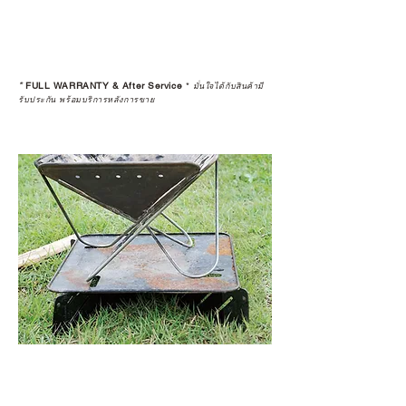
ดูแลอย่างต่อเนื่อง
เพราะสุดท้ายแล้ว “ความสบายใจ
หลังการซื้อ” คือสิ่งที่ทำให้การลงทุน
*
FULL WARRANTY & After Service
*
ในอุปกรณ์ที่คุณรัก มีคุณค่าอย่าง
มั่นใจได้กับสินค้ามี
รับประกัน พร้อมบริการหลังการขาย
แท้จริง
เลือกซื้อกับ CAMP STUDIO หรือร้าน
ตัวแทนจำหน่ายที่ได้รับการแต่งตั้ง
เพื่อให้คุณได้รับทั้งสินค้า และ
ประสบการณ์ที่สมบูรณ์แบบในระยะ
ยาว
อ่านต่อเรื่องการรับประกันสินค้าได้
ตรงนี้
>>
https://www.campstudio.co.th/
warranty