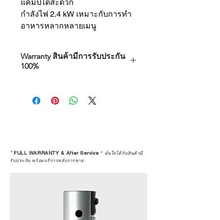
แคมป์ได้สะดวก
กำลังไฟ 2.4 kW เหมาะกับการทำ
อาหารหลากหลายเมนู
Warranty สินค้ามีการรับประกัน
100%
การเลือกซื้อสินค้า ไม่ได้จบแค่วันที่
คุณตัดสินใจซื้อ แต่รวมไปถึง
“ประสบการณ์หลังการใช้งาน” ใน
ระยะยาวด้วยเช่นกัน
สินค้าที่จัดจำหน่ายโดย CAMP
STUDIO และร้านตัวแทนจำหน่ายที่
*
FULL WARRANTY & After Service
*
มั่นใจได้กับสินค้ามี
ได้รับการแต่งตั้งอย่างเป็นทางการ จะ
รับประกัน พร้อมบริการหลังการขาย
มาพร้อมการรับประกันที่ชัดเจน และ
การบริการหลังการขายที่ถูกต้องตาม
มาตรฐานของแบรนด์ ไม่ว่าจะ
เป็นการให้คำแนะนำ การดูแลสินค้า
หรือการแก้ไขปัญหาที่อาจเกิดขึ้นใน