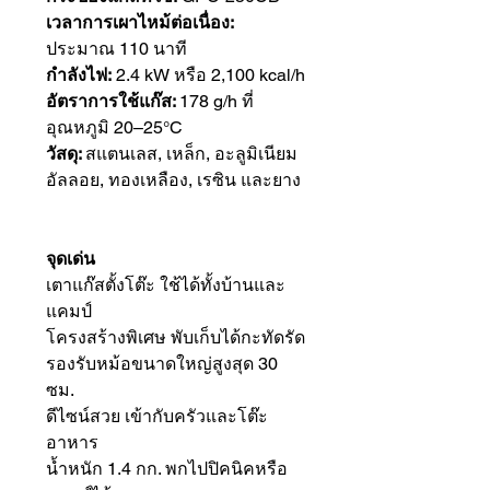
เวลาการเผาไหม้ต่อเนื่อง:
ประมาณ 110 นาที
กำลังไฟ:
2.4 kW หรือ 2,100 kcal/h
อัตราการใช้แก๊ส:
178 g/h ที่
อุณหภูมิ 20–25°C
วัสดุ:
สแตนเลส, เหล็ก, อะลูมิเนียม
อัลลอย, ทองเหลือง, เรซิน และยาง
จุดเด่น
เตาแก๊สตั้งโต๊ะ ใช้ได้ทั้งบ้านและ
แคมป์
โครงสร้างพิเศษ พับเก็บได้กะทัดรัด
รองรับหม้อขนาดใหญ่สูงสุด 30
ซม.
ดีไซน์สวย เข้ากับครัวและโต๊ะ
อาหาร
น้ำหนัก 1.4 กก. พกไปปิคนิคหรือ