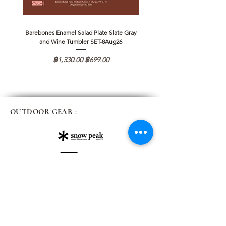
Barebones Enamel Salad Plate Slate Gray
NANGA Canyon Rope Long 
and Wine Tumbler SET-8Aug26
ราคาปกติ
ราคาขายลด
฿1,330.00
฿699.00
OUTDOOR GEAR :