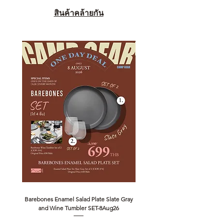
สินค้าคล้ายกัน
Barebones Enamel Salad Plate Slate Gray
NANGA Canyon Rope Long 
and Wine Tumbler SET-8Aug26