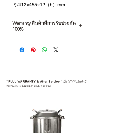
ミ/412×455×12（h）mm
Warranty สินค้ามีการรับประกัน
100%
การเลือกซื้อสินค้า ไม่ได้จบแค่วันที่
คุณตัดสินใจซื้อ แต่รวมไปถึง
“ประสบการณ์หลังการใช้งาน” ใน
ระยะยาวด้วยเช่นกัน
สินค้าที่จัดจำหน่ายโดย CAMP
STUDIO และร้านตัวแทนจำหน่ายที่
*
FULL WARRANTY & After Service
*
มั่นใจได้กับสินค้ามี
ได้รับการแต่งตั้งอย่างเป็นทางการ จะ
รับประกัน พร้อมบริการหลังการขาย
มาพร้อมการรับประกันที่ชัดเจน และ
การบริการหลังการขายที่ถูกต้องตาม
มาตรฐานของแบรนด์ ไม่ว่าจะ
เป็นการให้คำแนะนำ การดูแลสินค้า
หรือการแก้ไขปัญหาที่อาจเกิดขึ้นใน
อนาคต