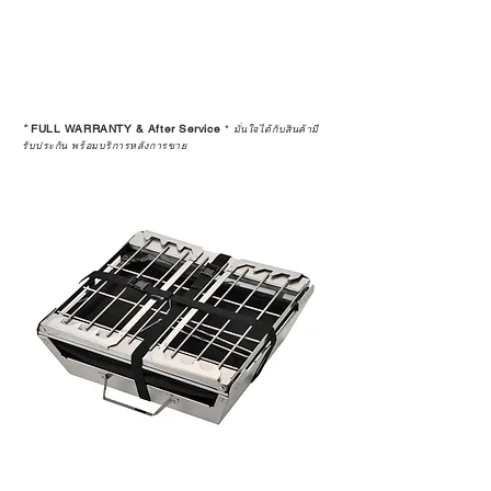
*
FULL WARRANTY & After Service
*
มั่นใจได้กับสินค้ามี
รับประกัน พร้อมบริการหลังการขาย