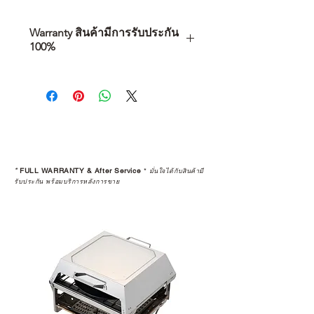
Warranty สินค้ามีการรับประกัน
100%
การเลือกซื้อสินค้า ไม่ได้จบแค่วันที่
คุณตัดสินใจซื้อ แต่รวมไปถึง
“ประสบการณ์หลังการใช้งาน” ใน
ระยะยาวด้วยเช่นกัน
สินค้าที่จัดจำหน่ายโดย CAMP
STUDIO และร้านตัวแทนจำหน่ายที่
*
FULL WARRANTY & After Service
*
มั่นใจได้กับสินค้ามี
ได้รับการแต่งตั้งอย่างเป็นทางการ จะ
รับประกัน พร้อมบริการหลังการขาย
มาพร้อมการรับประกันที่ชัดเจน และ
การบริการหลังการขายที่ถูกต้องตาม
มาตรฐานของแบรนด์ ไม่ว่าจะ
เป็นการให้คำแนะนำ การดูแลสินค้า
หรือการแก้ไขปัญหาที่อาจเกิดขึ้นใน
อนาคต
ก่อนตัดสินใจซื้อสินค้า เราอยาก