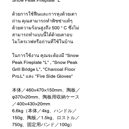
Snow Peak Fireplate "L"
ด้วยการใช้ฟืนและการหุงด้วยเตา
ถ่าน คุณสามารถทำพิซซ่าแท้ๆ
ด้วยความร้อนสูงถึง 500 ° C ซึ่งไม่
สามารถทำแบบนี้ได้ด้วยเตาอบ
ไมโครเวฟหรือถ่านที่ใช้ในบ้าน
ในการใช้งาน คุณจะต้องมี "Snow
Peak Fireplate "L" , "Snow Peak
Grill Bridge L", "Charcoal Floor
Pro.L" และ "Fire Side Gloves"
本体／460×470×150mm、陶板／
φ370×20mm、陶板用収納ケース
／400×430×20mm
6.6kg（本体／4kg、ハンドル／
150g、陶板／1.5kg、ロストル／
750g、固定用バンド／100g）