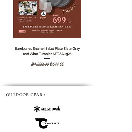
Barebones Enamel Salad Plate Slate Gray
NANGA Canyon Rope Long 
and Wine Tumbler SET-8Aug26
ราคาปกติ
ราคาขายลด
฿1,330.00
฿699.00
OUTDOOR GEAR :