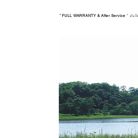
*
FULL WARRANTY & After Service
*
มั่นใ