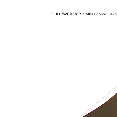
*
FULL WARRANTY & After Service
*
มั่นใ