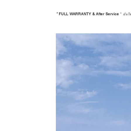
*
FULL WARRANTY & After Service
*
มั่นใ