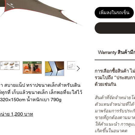
เพิ่มลงในรถเข็น
Warranty สินค้าม
การเลือกซื้อสินค้า ไม
รวมไปถึง “ประสบกา
ด้วยเช่นกัน
บา สบายแน็ป ทราปขนาดเล็กสำหรับเดิน
้ทุกที่ เก็บแล้วขนาดเล็ก เล็กพอที่จะใส่ไว้
สินค้าที่จัดจำหน่า
×320×150cm น้ำหนักเบา 790g
ตัวแทนจำหน่ายที่ได้
มาพร้อมการรับประกั
น่าย 1,200 บาท
ขายที่ถูกต้องตามมา
ให้คำแนะนำ การดูแล
เกิดขึ้นในอนาคต