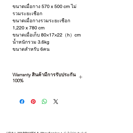
ขนาดเมื่อกาง 570 x 500 cm ไม่
รวมระยะเชือก
ขนาดเมื่อกางรวมระยะเชือก
1,220 x 780 cm
ขนาดเมื่อเก็บ 80×17×22（h）cm
น้ำหนักรวม 3.6kg
ขนาดสำหรับ 6คน
Warranty สินค้ามีการรับประกัน
100%
การเลือกซื้อสินค้า ไม่ได้จบแค่วันที่
คุณตัดสินใจซื้อ แต่รวมไปถึง
“ประสบการณ์หลังการใช้งาน” ใน
ระยะยาวด้วยเช่นกัน
สินค้าที่จัดจำหน่ายโดย CAMP
STUDIO และร้านตัวแทนจำหน่ายที่