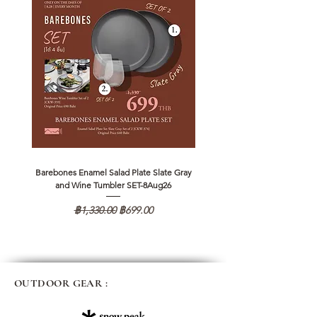
Barebones Enamel Salad Plate Slate Gray
NANGA Canyon Rope Long 
and Wine Tumbler SET-8Aug26
ราคาปกติ
ราคาขายลด
฿1,330.00
฿699.00
OUTDOOR GEAR :