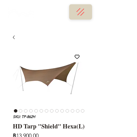
SKU: TP-862H
HD Tarp "Shield" Hexa(L)
ราคา
฿13,900.00