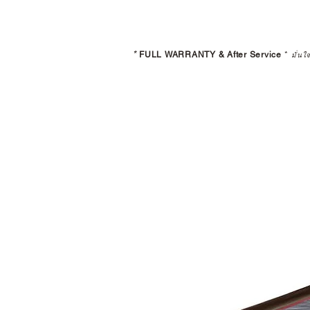
*
FULL WARRANTY & After Service
*
มั่นใ