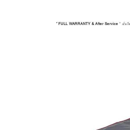
*
FULL WARRANTY & After Service
*
มั่นใ