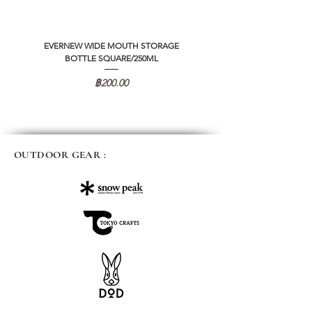
EVERNEW WIDE MOUTH STORAGE
5050 WORKSHOP SILICON C
BOTTLE SQUARE/250ML
REMOTE CONTROLLER 2.0
ราคา
฿200.00
OUTDOOR GEAR :