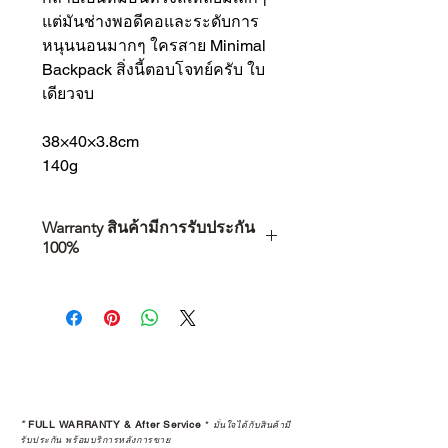
แต่มันช่างพอดีคอและระดับการ
หนุนนอนมากๆ ใครสาย Minimal
Backpack สิ่งนี้ตอบโจทย์ครับ ใบ
เดียวจบ
38×40×3.8cm
140g
Warranty สินค้ามีการรับประกัน
100%
การเลือกซื้อสินค้า ไม่ได้จบแค่วันที่
คุณตัดสินใจซื้อ แต่รวมไปถึง
“ประสบการณ์หลังการใช้งาน” ใน
ระยะยาวด้วยเช่นกัน
สินค้าที่จัดจำหน่ายโดย CAMP
STUDIO และร้านตัวแทนจำหน่ายที่
*
FULL WARRANTY & After Service
*
มั่นใจได้กับสินค้ามี
ได้รับการแต่งตั้งอย่างเป็นทางการ จะ
รับประกัน พร้อมบริการหลังการขาย