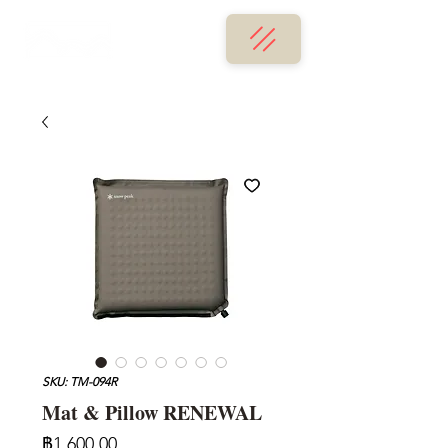
SKU: TM-094R
Mat & Pillow RENEWAL
ราคา
฿1,600.00