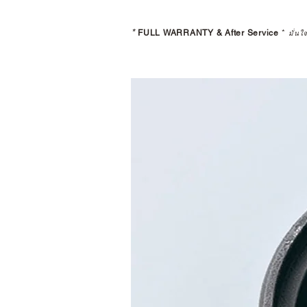
*
FULL WARRANTY & After Service
*
มั่นใ