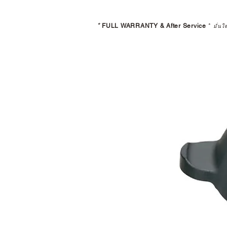
*
FULL WARRANTY & After Service
*
มั่นใ