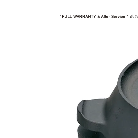
*
FULL WARRANTY & After Service
*
มั่นใ