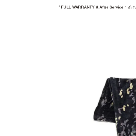
*
FULL WARRANTY & After Service
*
มั่นใ