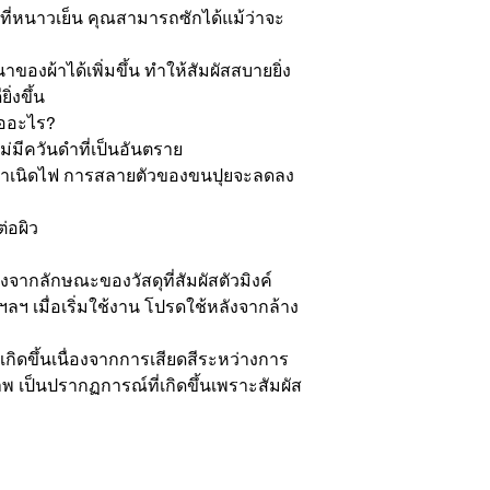
นที่หนาวเย็น คุณสามารถซักได้แม้ว่าจะ
ของผ้าได้เพิ่มขึ้น ทำให้สัมผัสสบายยิ่ง
่งขึ้น

ืออะไร?

ีควันดำที่เป็นอันตราย

กำเนิดไฟ การสลายตัวของขนปุยจะลดลง
่อผิว

องจากลักษณะของวัสดุที่สัมผัสตัวมิงค์ 
 ฯลฯ เมื่อเริ่มใช้งาน โปรดใช้หลังจากล้าง
เกิดขึ้นเนื่องจากการเสียดสีระหว่างการ
าพ เป็นปรากฏการณ์ที่เกิดขึ้นเพราะสัมผัส