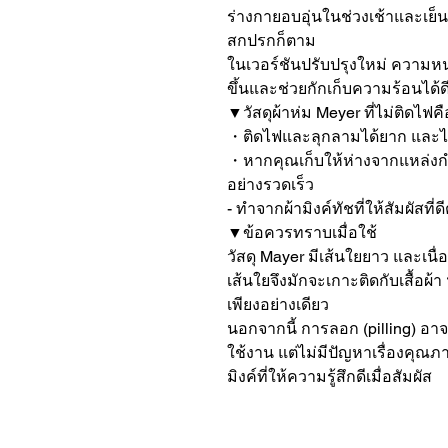
ร่างกายอบอุ่นในช่วงเช้าและเย็
สกปรกก็ตาม

ในเวอร์ชันปรับปรุงใหม่ ความหนา
ขึ้นและช่วยกักเก็บความร้อนได้ดียิ
▼วัสดุผ้าห่ม Meyer ที่ไม่ติดไฟค
・ติดไฟและลุกลามได้ยาก และไม่ม
・หากคุณเก็บให้ห่างจากแหล่ง
อย่างรวดเร็ว

- ทำจากผ้ามิงค์ทัชที่ให้สัมผัสที่ดีต
▼ข้อควรทราบเมื่อใช้

วัสดุ Mayer มีเส้นใยยาว และเนื่
เส้นใยจึงมักจะเกาะติดกับเสื้อผ้า
เพียงอย่างเดียว

นอกจากนี้ การลอก (pilling) อาจ
ใช้งาน แต่ไม่มีปัญหาเรื่องคุณภ
มิงค์ที่ให้ความรู้สึกดีเมื่อสัมผัส