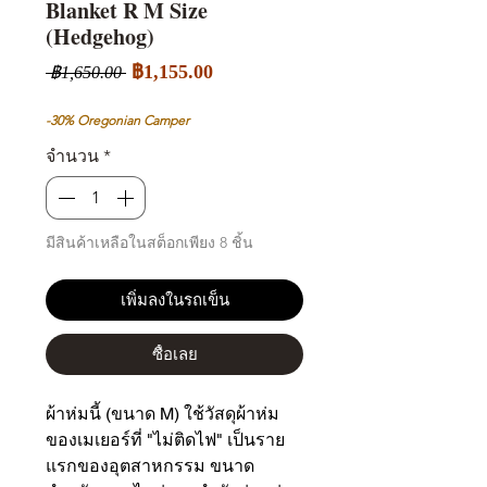
Blanket R M Size
(Hedgehog)
ราคา
ราคา
฿1,155.00
 ฿1,650.00 
ขาย
ปกติ
ลด
-30% Oregonian Camper
จำนวน
*
มีสินค้าเหลือในสต็อกเพียง 8 ชิ้น
เพิ่มลงในรถเข็น
ซื้อเลย
ผ้าห่มนี้ (ขนาด M) ใช้วัสดุผ้าห่ม
ของเมเยอร์ที่ "ไม่ติดไฟ" เป็นราย
แรกของอุตสาหกรรม ขนาด