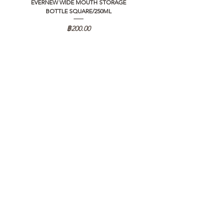
EVERNEW WIDE MOUTH STORAGE
5050 WORKSHOP SILICON C
BOTTLE SQUARE/250ML
REMOTE CONTROLLER 2.0
ราคา
฿200.00