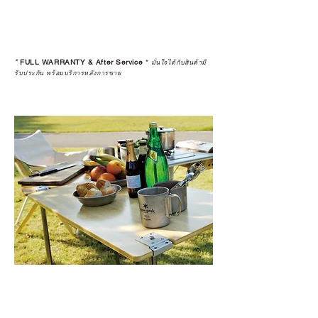
ดูแลอย่างต่อเนื่อง
เพราะสุดท้ายแล้ว “ความสบายใจ
หลังการซื้อ” คือสิ่งที่ทำให้การลงทุน
*
FULL WARRANTY & After Service
*
ในอุปกรณ์ที่คุณรัก มีคุณค่าอย่าง
มั่นใจได้กับสินค้ามี
รับประกัน พร้อมบริการหลังการขาย
แท้จริง
เลือกซื้อกับ CAMP STUDIO หรือร้าน
ตัวแทนจำหน่ายที่ได้รับการแต่งตั้ง
เพื่อให้คุณได้รับทั้งสินค้า และ
ประสบการณ์ที่สมบูรณ์แบบในระยะ
ยาว
อ่านต่อเรื่องการรับประกันสินค้าได้
ตรงนี้
>>
https://www.campstudio.co.th/
warranty