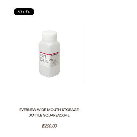
30 กรัม
EVERNEW WIDE MOUTH STORAGE
5050 WORKSHOP SILICON C
BOTTLE SQUARE/250ML
REMOTE CONTROLLER 2.0
ราคา
฿200.00