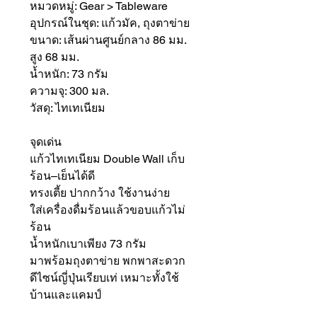
หมวดหมู่: Gear > Tableware
อุปกรณ์ในชุด: แก้วมัค, ถุงตาข่าย
ขนาด: เส้นผ่านศูนย์กลาง 86 มม.
สูง 68 มม.
น้ำหนัก: 73 กรัม
ความจุ: 300 มล.
วัสดุ: ไทเทเนียม
จุดเด่น
แก้วไทเทเนียม Double Wall เก็บ
ร้อน–เย็นได้ดี
ทรงเตี้ย ปากกว้าง ใช้งานง่าย
ใส่เครื่องดื่มร้อนแล้วขอบแก้วไม่
ร้อน
น้ำหนักเบาเพียง 73 กรัม
มาพร้อมถุงตาข่าย พกพาสะดวก
ดีไซน์ญี่ปุ่นเรียบเท่ เหมาะทั้งใช้
บ้านและแคมป์